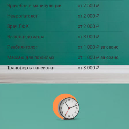
Врачебные манипуляции
от 2 500 ₽
Невропатолог
от 2 000 ₽
Врач ЛФК
от 2 000 ₽
Вызов психиатра
от 3 000 ₽
Реабилитолог
от 1 000 ₽ за сеанс
Массаж для пожилых
от 1 000 ₽ за сеанс
Трансфер в пансионат
от 3 000 ₽