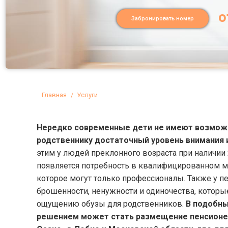
о
Забронировать номер
Вы здесь:
Главная
Услуги
Нередко современные дети не имеют возможн
родственнику достаточный уровень внимания и
этим у людей преклонного возраста при наличии
появляется потребность в квалифицированном 
которое могут только профессионалы. Также у п
брошенности, ненужности и одиночества, котор
ощущению обузы для родственников.
В подобны
решением может стать размещение пенсионер