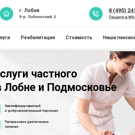
8 (495) 24
г. Лобня
б-р. Лобненский, 3
Пишите в Wh
луги
Реабилитация
Стоимость
Наши пансио
слуги частного
в Лобне и Подмосковье
Квалифицированный
и доброжелательный персонал
Пятиразовое диетическое
питание