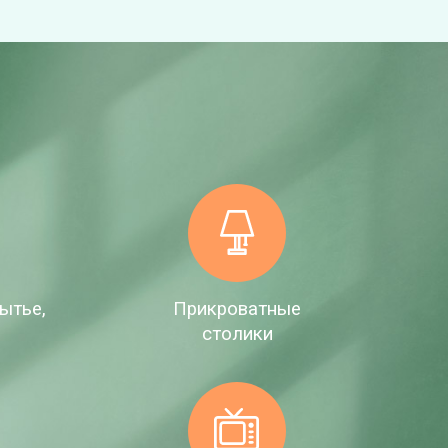
ытье,
Прикроватные
е
столики