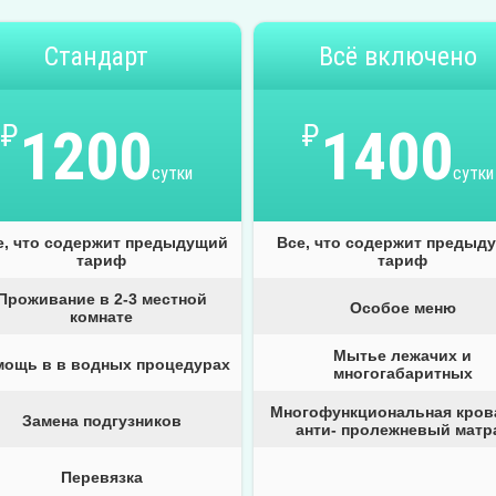
Стандарт
Всё включено
₽
1200
₽
1400
сутки
сутки
е, что содержит предыдущий
Все, что содержит предыд
тариф
тариф
Проживание в 2-3 местной
Особое меню
комнате
Мытье лежачих и
мощь в в водных процедурах
многогабаритных
Многофункциональная кров
Замена подгузников
анти- пролежневый матр
Перевязка