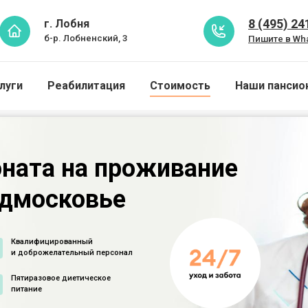
8 (495) 24
г. Лобня
б-р. Лобненский, 3
Пишите в Wh
луги
Реабилитация
Стоимость
Наши пансио
ната на проживание
одмосковье
Квалифицированный
и доброжелательный персонал
Пятиразовое диетическое
питание