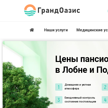
Наши услуги
Медицинские ус
Цены пансио
в Лобне и П
Домашняя и уютная
атмосфера
Ежедневный контроль
состояния постояльцев