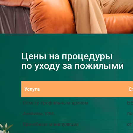
Цены на процедуры
по уходу за пожилыми
Услуга
С
Осмотр профильным врачом
Б
Анализы, УЗИ
по
Врачебные манипуляции
от