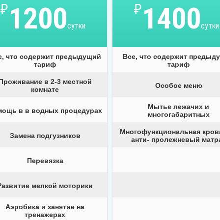
₽
1200
₽
1400
сутки
сутки
е, что содержит предыдущий
Все, что содержит предыд
тариф
тариф
Проживание в 2-3 местной
Особое меню
комнате
Мытье лежачих и
мощь в в водных процедурах
многогабаритных
Многофункциональная кров
Замена подгузников
анти- пролежневый матр
Перевязка
Развитие мелкой моторики
Аэробика и занятие на
тренажерах