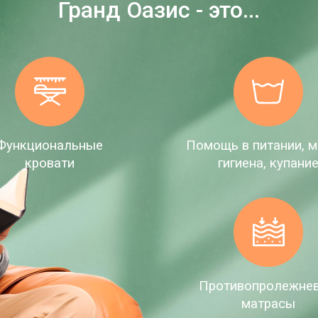
Гранд Оазис - это...
Функциональные
Помощь в питании, м
кровати
гигиена, купани
Противопролежне
матрасы