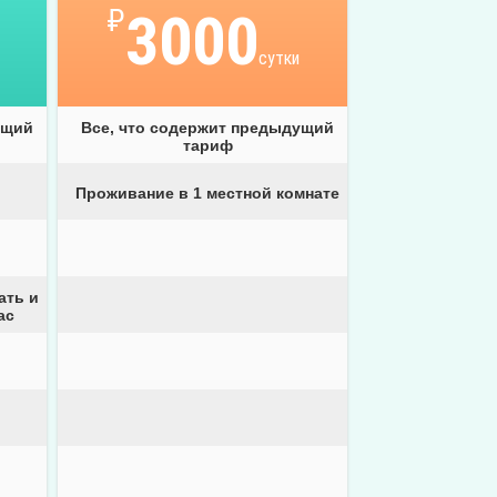
₽
3000
сутки
ущий
Все, что содержит предыдущий
тариф
Проживание в 1 местной комнате
ать и
ас