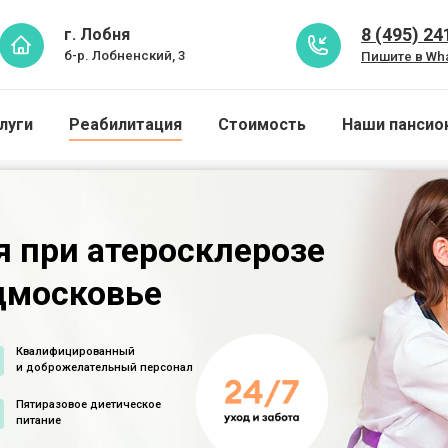
8 (495) 24
г. Лобня
б-р. Лобненский, 3
Пишите в Wh
луги
Реабилитация
Стоимость
Наши пансио
 при атеросклерозе
дмосковье
Квалифицированный
и доброжелательный персонал
Пятиразовое диетическое
питание