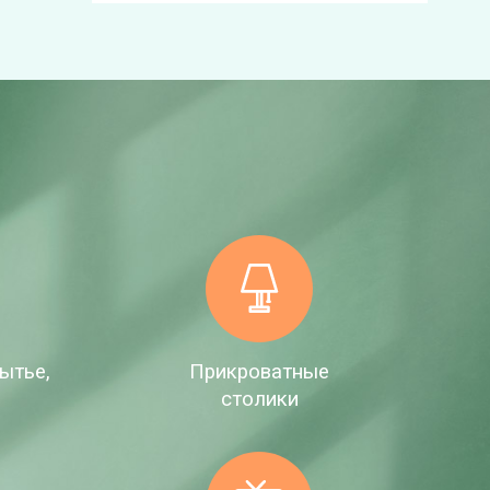
ытье,
Прикроватные
е
столики