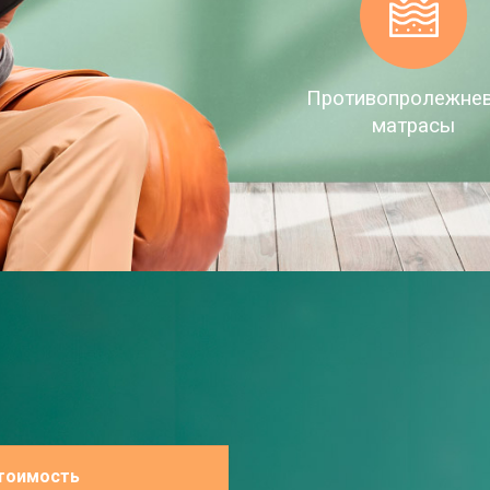
Противопролежне
матрасы
тоимость