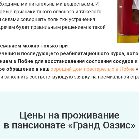
обходимыми питательными веществами. И
ервые признаки такого опасного и тяжёлого
ми силами совершать попытки устранения
врачам будет правильным решением в такой
леванием можно только при
ения и последующего реабилитационного курса, которы
нием в Лобне для восстановления состояния сосудов и
ное обращение в наш
хороший дом престарелых в Лобне
«
ли заполнить соответствующую заявку на премиальной стра
Цены на проживание
в пансионате «Гранд Оазис»