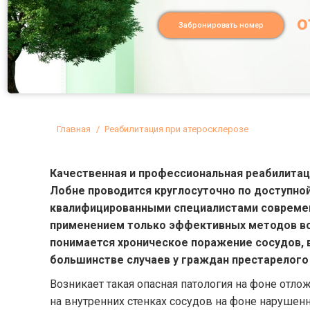
о
Забронировать номер
Вы здесь:
Главная
Реабилитация при атеросклерозе
Качественная и профессиональная реабилитац
Лобне проводится круглосуточно по доступно
квалифицированными специалистами современ
применением только эффективных методов во
понимается хроническое поражение сосудов
большинстве случаев у граждан престарелого
Возникает такая опасная патология на фоне отло
на внутренних стенках сосудов на фоне нарушен