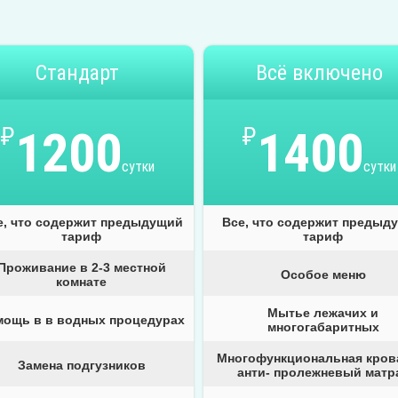
Стандарт
Всё включено
₽
1200
₽
1400
сутки
сутки
е, что содержит предыдущий
Все, что содержит предыд
тариф
тариф
Проживание в 2-3 местной
Особое меню
комнате
Мытье лежачих и
мощь в в водных процедурах
многогабаритных
Многофункциональная кров
Замена подгузников
анти- пролежневый матр