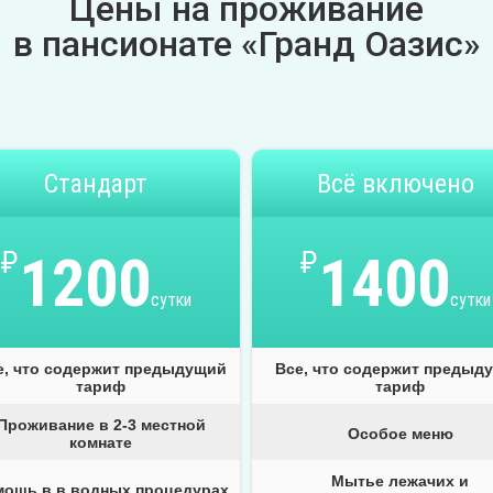
Цены на проживание
в пансионате «Гранд Оазис»
Стандарт
Всё включено
₽
1200
₽
1400
сутки
сутки
е, что содержит предыдущий
Все, что содержит предыд
тариф
тариф
Проживание в 2-3 местной
Особое меню
комнате
Мытье лежачих и
мощь в в водных процедурах