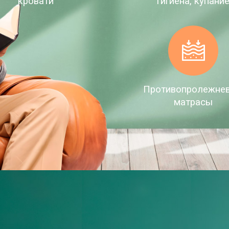
кровати
гигиена, купани
Противопролежне
матрасы