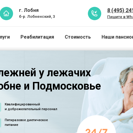
8 (495) 24
г. Лобня
б-р. Лобненский, 3
Пишите в Wh
луги
Реабилитация
Стоимость
Наши пансио
лежней у лежачих
обне и Подмосковье
Квалифицированный
и доброжелательный персонал
Пятиразовое диетическое
питание