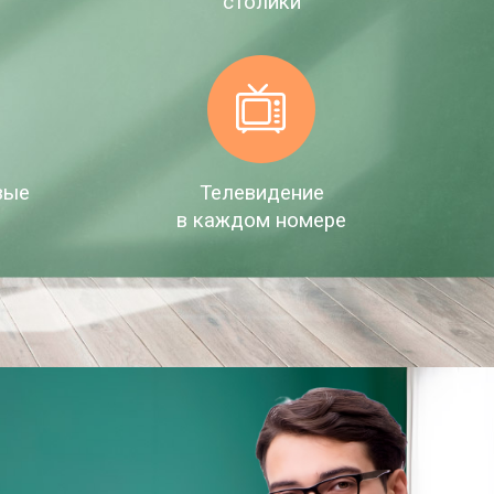
е
столики
вые
Телевидение
в каждом номере