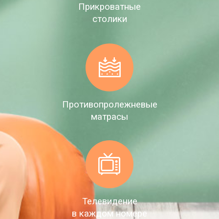
Прикроватные
столики
Противопролежневые
матрасы
Телевидение
в каждом номере