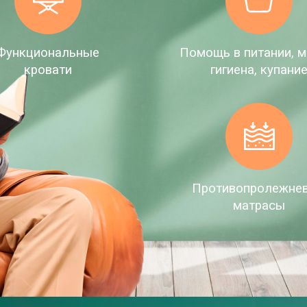
Функциональные
Помощь в питании, м
кровати
гигиена, купани
Противопролежне
матрасы