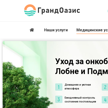
Наши услуги
Медицинские ус
Уход за онко
Лобне и Под
Домашняя и уютная
атмосфера
Ежедневный контроль
состояния постояльцев