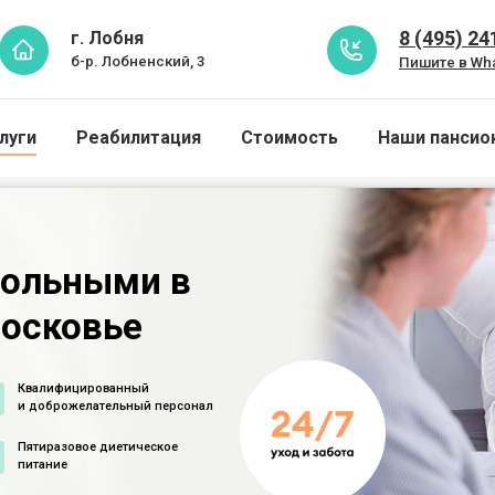
8 (495) 24
г. Лобня
б-р. Лобненский, 3
Пишите в Wh
луги
Реабилитация
Стоимость
Наши пансио
больными в
московье
Квалифицированный
и доброжелательный персонал
Пятиразовое диетическое
питание