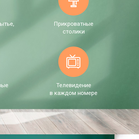
ытье,
Прикроватные
е
столики
вые
Телевидение
в каждом номере