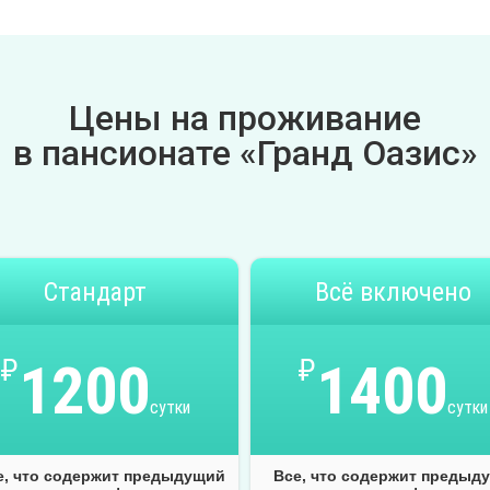
Цены на проживание
в пансионате «Гранд Оазис»
Стандарт
Всё включено
₽
1200
₽
1400
сутки
сутки
е, что содержит предыдущий
Все, что содержит предыд