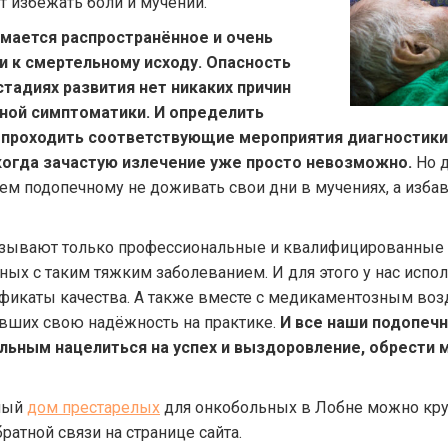
т избежать боли и мучений.
мается распространённое и очень
и к смертельному исходу. Опасность
стадиях развития нет никаких причин
рной симптоматики. И определить
и проходить соответствующие мероприятия диагностики
 когда зачастую излечение уже просто невозможно.
Но д
подопечному не доживать свои дни в мучениях, а избави
казывают только профессиональные и квалифицированные 
ных с таким тяжким заболеванием. И для этого у нас исп
икаты качества. А также вместе с медикаментозным во
вших свою надёжность на практике.
И все наши подопеч
льным нацелиться на успех и выздоровление, обрести м
тный
дом престарелых
для онкобольных в Лобне можно кругл
атной связи на странице сайта.